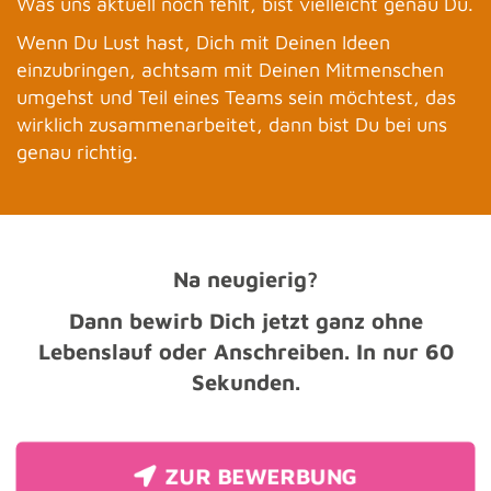
Was uns aktuell noch fehlt, bist vielleicht genau Du.
Wenn Du Lust hast, Dich mit Deinen Ideen
einzubringen, achtsam mit Deinen Mitmenschen
umgehst und Teil eines Teams sein möchtest, das
wirklich zusammenarbeitet, dann bist Du bei uns
genau richtig.
Na neugierig?
Dann bewirb Dich jetzt ganz ohne
Lebenslauf oder Anschreiben. In nur 60
Sekunden.
ZUR BEWERBUNG